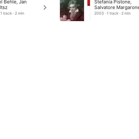
l Behle, Jan
Stefania Pistone,
ltsz
Salvatore Margaron
1 track · 2 min
2003 · 1 track · 2 min