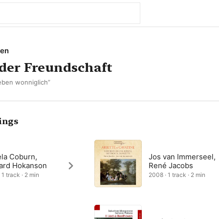
ven
der Freundschaft
Leben wonniglich”
ings
la Coburn,
Jos van Immerseel,
ard Hokanson
René Jacobs
 1 track · 2 min
2008 · 1 track · 2 min