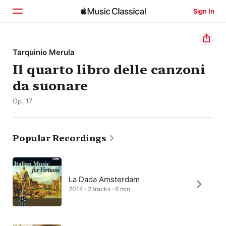
Sign In
Home
Tarquinio Merula
Il quarto libro delle canzoni
Browse
da suonare
Search
Op. 17
Popular Recordings
La Dada Amsterdam
2014 · 2 tracks · 6 min