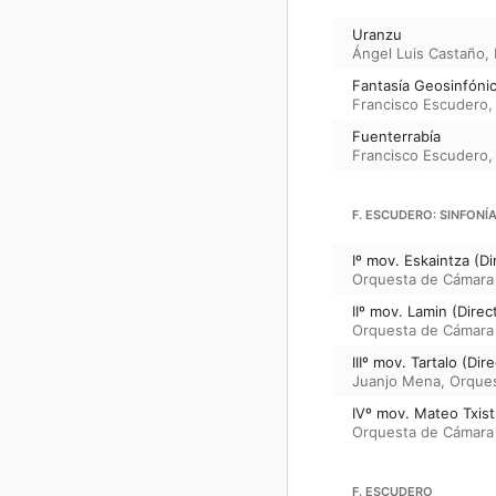
Uranzu
Ángel Luis Castaño
,
Fantasía Geosinfónic
Francisco Escudero
Fuenterrabía
Francisco Escudero
F. ESCUDERO: SINFONÍA
Iº mov. Eskaintza (D
Orquesta de Cámara 
IIº mov. Lamin (Direc
Orquesta de Cámara 
IIIº mov. Tartalo (Dir
Juanjo Mena
,
Orques
IVº mov. Mateo Txist
Orquesta de Cámara 
F. ESCUDERO