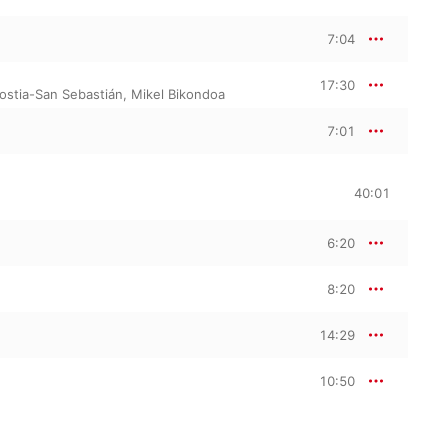
7:04
17:30
ostia-San Sebastián
,
Mikel Bikondoa
7:01
40:01
6:20
8:20
14:29
10:50