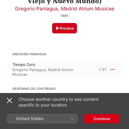
Viejo y Nuevo Mundo)
Gregorio Paniagua
,
Madrid Atrium Musicae
1981
Preview
GREGORIO PANIAGUA
Tiempo Cero
1:37
Gregorio Paniagua
,
Madrid Atrium
Musicae
GERÓNIMO DE CONTRERAS
Choose another country to see content
Las Indias I
2:20
Madrid Atrium Musicae
,
Gregorio
specific to your location
Paniagua
United States
Continue
MELCHOR MARÍA MERCADO