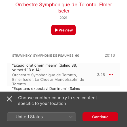
Orchestre Symphonique de Toronto
,
Elmer
Iseler
2021
Preview
20:16
STRAVINSKY: SYMPHONIE DE PSAUMES, 60
"Exaudi orationem meam" (Salmo 38,
versetti 13 e 14)
3:28
Orchestre Symphonique de Toronto
,
Elmer Iseler
,
Le Choeur Mendelssohn de
Toronto
"Expetans expectavi Dominum" (Salmo
40, versetti 2,3,4)
Choose another country to see content
6:19
Orchestre Symphonique de Toronto
,
Le
Choeur Mendelssohn de Toronto
,
Elmer
specific to your location
Iseler
"Laudate Dominum" (Salmo 150 tutto)
United States
Continue
Elmer Iseler
,
Orchestre Symphonique de
10:29
Toronto
,
Le Choeur Mendelssohn de
Toronto