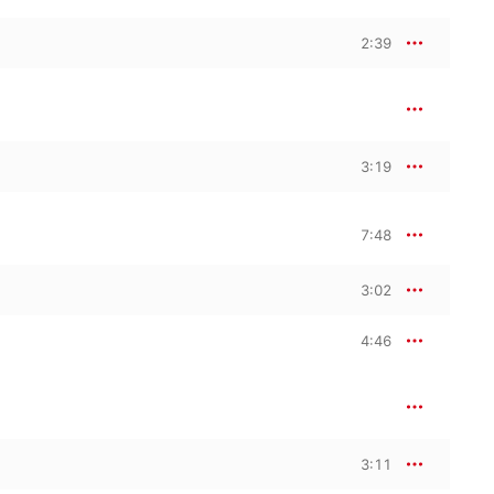
2:39
3:19
7:48
3:02
4:46
3:11