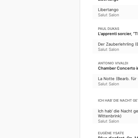
Libertango
Salut Salon
PAUL DUKAS
L'apprenti sorcier, “
Der Zauberlehrling (
Salut Salon
ANTONIO VIVALDI
Chamber Concerto in 
La Notte (Bearb. für
Salut Salon
ICH HAB’ DIE NACHT G
Ich hab’ die Nacht g
Wittenbrink)
Salut Salon
EUGÈNE YSAŸE