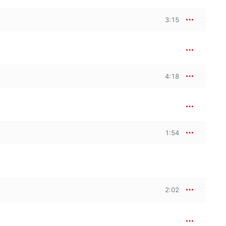
3:15
4:18
1:54
2:02