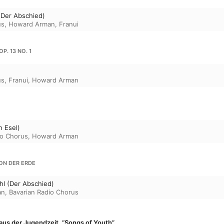
(Der Abschied)
us
,
Howard Arman
,
Franui
P. 13 NO. 1
us
,
Franui
,
Howard Arman
n Esel)
io Chorus
,
Howard Arman
VON DER ERDE
l (Der Abschied)
an
,
Bavarian Radio Chorus
aus der Jugendzeit, “Songs of Youth”