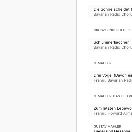
Die Sonne scheidet 
Bavarian Radio Chor
GROSZ: KINDERLIEDER, O
Schlummerliedchen
Bavarian Radio Chor
G. MAHLER
Drei Vögel (Davon ei
Franui
,
Bavarian Rad
G. MAHLER: DAS LIED 
Zum letzten Lebewoh
Franui
,
Howard Arm
GUSTAV MAHLER
Lieder und Gesänge 