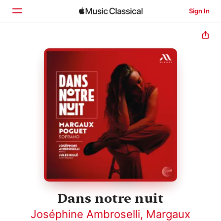
Sign In
Home
Browse
Search
Dans notre nuit
Joséphine Ambroselli
,
Margaux