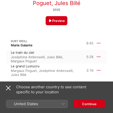
Poguet
,
Jules Billé
2025
Preview
KURT WEILL
8:45
Marie Galante
Le train du ciel
5:28
Joséphine Ambroselli
,
Jules Billé
,
Margaux Poguet
Le grand Lustucru
3:16
Margaux Poguet
,
Joséphine Ambroselli
,
Jules Billé
VIKTOR ULLMANN
Choose another country to see content
7:30
6 Sonnets, Op. 34
specific to your location
No. 1, Claire Vénus
3:45
Joséphine Ambroselli
,
Margaux Poguet
United States
Continue
No. 2, On voit mourir