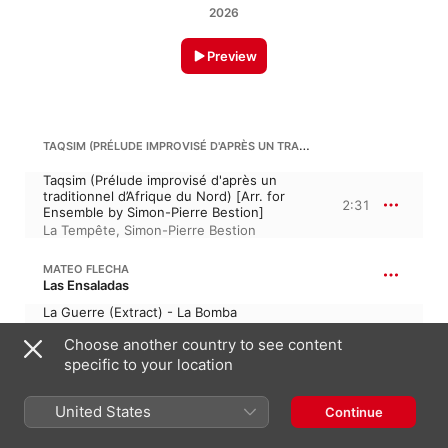
2026
Preview
TAQSIM (PRÉLUDE IMPROVISÉ D'APRÈS UN TRADITIONNEL D’AFRIQUE DU NORD)
Taqsim (Prélude improvisé d'après un
traditionnel d’Afrique du Nord) [Arr. for
2:31
Ensemble by Simon-Pierre Bestion]
La Tempête
,
Simon-Pierre Bestion
MATEO FLECHA
Las Ensaladas
La Guerre (Extract) - La Bomba
Hélène Richaud
,
Edouard Monjanel-
Choose another country to see content
4:36
Bensaïd
,
La Tempête
,
René Ramos
Premier
,
Axelle Verner
,
Simon-Pierre
specific to your location
Bestion
United States
Continue
LUIS DE NARVÁEZ
Mille regretz