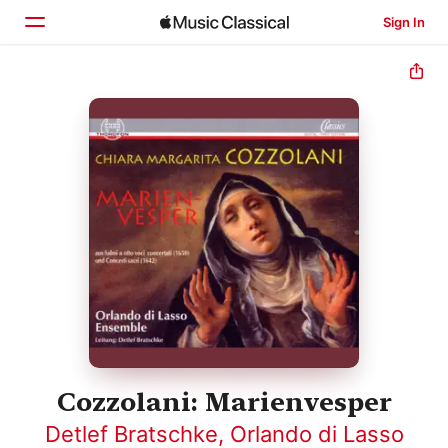
Sign In
Home
Browse
Search
Cozzolani: Marienvesper
Detlef Bratschke
,
Orlando di Lasso