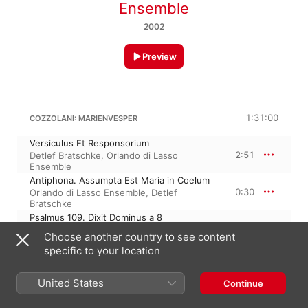
Ensemble
2002
Preview
1:31:00
COZZOLANI: MARIENVESPER
Versiculus Et Responsorium
2:51
Detlef Bratschke
,
Orlando di Lasso
Ensemble
Antiphona. Assumpta Est Maria in Coelum
0:30
Orlando di Lasso Ensemble
,
Detlef
Bratschke
Psalmus 109. Dixit Dominus a 8
10:24
Orlando di Lasso Ensemble
,
Detlef
Choose another country to see content
Bratschke
specific to your location
Concerto. Psallite Superi
6:13
Orlando di Lasso Ensemble
,
Detlef
Bratschke
United States
Continue
Antiphona. Maria Virgo Assumpta Est
0:41
Orlando di Lasso Ensemble
,
Detlef