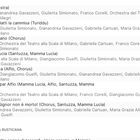
stra)
anandrea Gavazzeni
,
Giulietta Simionato
,
Franco Corelli
,
Orchestra del T
llegri
i latti la cammisa (Turiddu)
Giulietta Simionato
,
Gianandrea Gavazzeni
,
Gabriella Cartuan
,
Maria Graz
Milano
zzano (Chorus)
Orchestra del Teatro alla Scala di Milano
,
Gabriella Cartuan
,
Franco Corel
 Simionato
Lucia (Santuzza, Mamma Lucia)
alla Scala di Milano
,
Giangiacomo Guelfi
,
Giulietta Simionato
,
Maria Grazi
 Gavazzeni
ita (Alfio, Chorus)
Giangiacomo Guelfi
,
Giulietta Simionato
,
Gianandrea Gavazzeni
,
Gabriel
Milano
mpar Alfio (Mamma Lucia, Alfio, Santuzza, Mamma
Orchestra del Teatro alla Scala di Milano
,
Franco Corelli
,
Giangiacomo Gu
 Gavazzeni
l Signor non è morto! (Chorus, Santuzza, Mamma Lucia)
ndrea Gavazzeni
,
Giulietta Simionato
,
Gabriella Cartuan
,
Maria Grazia All
Guelfi
A RUSTICANA