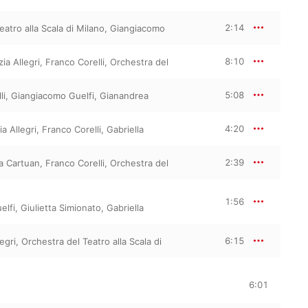
2:14
eatro alla Scala di Milano
,
Giangiacomo
8:10
ia Allegri
,
Franco Corelli
,
Orchestra del
5:08
li
,
Giangiacomo Guelfi
,
Gianandrea
4:20
a Allegri
,
Franco Corelli
,
Gabriella
2:39
la Cartuan
,
Franco Corelli
,
Orchestra del
1:56
elfi
,
Giulietta Simionato
,
Gabriella
6:15
egri
,
Orchestra del Teatro alla Scala di
6:01