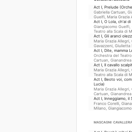
Act I, Prelude (Orche
Gabriella Cartuan
,
Gi
Guelfi
,
Maria Grazia A
Act I, O Lola, ch'ai d
Giangiacomo Guelfi
,
Teatro alla Scala di 
Act I, Gli aranci ole
Maria Grazia Allegri
,
Gavazzeni
,
Giulietta
Act I, Dite, mamma 
Orchestra del Teatro 
Cartuan
,
Gianandrea
Act I, Il cavallo scalp
Maria Grazia Allegri
,
Teatro alla Scala di 
Act I, Beoto voi, co
Lucia)
Maria Grazia Allegri
,
Cartuan
,
Gianandrea
Act I, Inneggiamo, i
Franco Corelli
,
Giana
Milano
,
Giangiacomo 
MASCAGNI: CAVALLERI