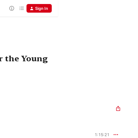
Sign In
r the Young
1:15:21