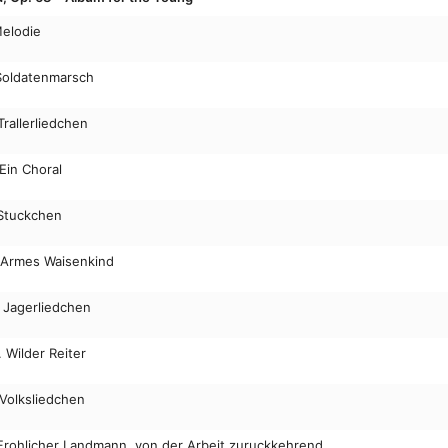
Melodie
. Soldatenmarsch
 Trallerliedchen
 Ein Choral
 Stuckchen
. Armes Waisenkind
. Jagerliedchen
. Wilder Reiter
 Volksliedchen
 Frohlicher Landmann, von der Arbeit zuruckkehrend