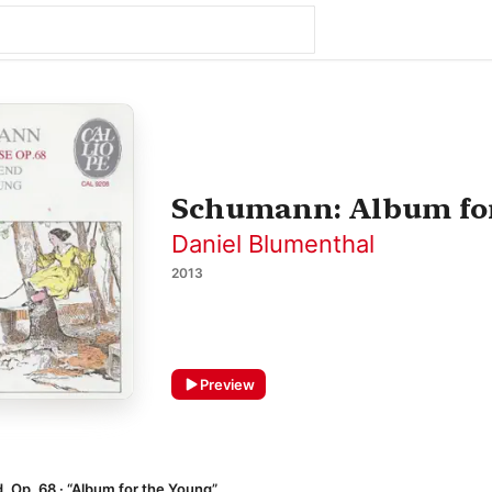
Schumann: Album fo
Daniel Blumenthal
2013
Preview
, Op. 68 · “Album for the Young”