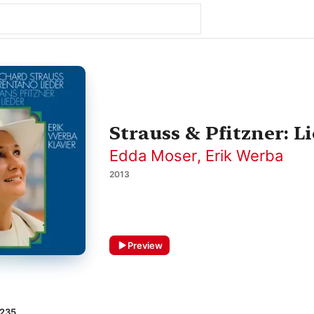
Strauss & Pfitzner: L
Edda Moser
,
Erik Werba
2013
Preview
 235