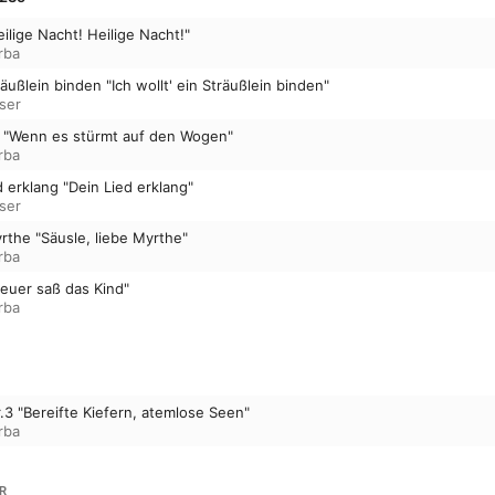
ilige Nacht! Heilige Nacht!"
rba
träußlein binden "Ich wollt' ein Sträußlein binden"
ser
n "Wenn es stürmt auf den Wogen"
rba
d erklang "Dein Lied erklang"
ser
yrthe "Säusle, liebe Myrthe"
rba
euer saß das Kind"
rba
.3 "Bereifte Kiefern, atemlose Seen"
rba
R