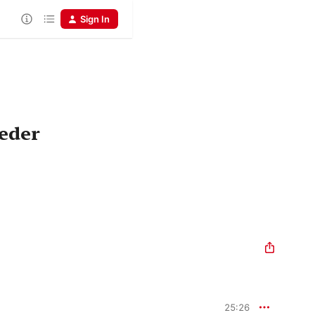
Sign In
ieder
25:26