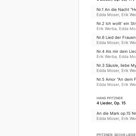
Nr.1 An die Nacht "He
Edda Moser
,
Erik We
Nr.2 Ich wollt' ein S
Erik Werba
,
Edda Mo
Nr.6 Lied der Fraue
Edda Moser
,
Erik We
Nr.4 Als mir dein Lie
Erik Werba
,
Edda Mo
Nr.3 Säusle, liebe M
Edda Moser
,
Erik We
Nr.5 Amor "An dem F
Edda Moser
,
Erik We
HANS PFITZNER
4 Lieder, Op. 15
An die Mark op.15 Nr
Edda Moser
,
Erik We
PFITZNER: SECHS LIEDE