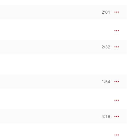
2:01
2:32
1:54
4:19