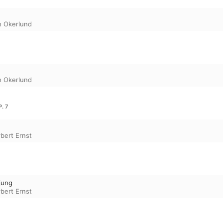
in Okerlund
in Okerlund
. 7
bert Ernst
jung
bert Ernst