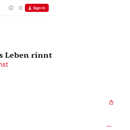
Sign In
s Leben rinnt
nst