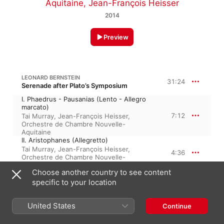
Aquitaine
,
Jean-François Heisser
2014
Preview
LEONARD BERNSTEIN
31:24
Serenade after Plato’s Symposium
I. Phaedrus - Pausanias (Lento - Allegro
marcato)
7:12
Tai Murray
,
Jean-François Heisser
,
Orchestre de Chambre Nouvelle-
Aquitaine
II. Aristophanes (Allegretto)
Tai Murray
,
Jean-François Heisser
,
4:36
Orchestre de Chambre Nouvelle-
Aquitaine
Choose another country to see content
III. Eryximachus, the doctor (Presto)
specific to your location
Tai Murray
,
Jean-François Heisser
,
1:34
Orchestre de Chambre Nouvelle-
Aquitaine
United States
Continue
IV. Agathon (Adagio)
Tai Murray
,
Jean-François Heisser
,
6:37
Orchestre de Chambre Nouvelle-