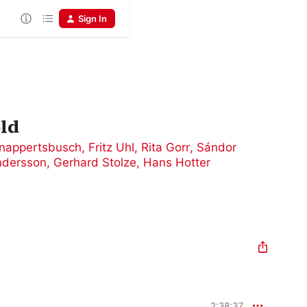
Sign In
ld
nappertsbusch
,
Fritz Uhl
,
Rita Gorr
,
Sándor
ndersson
,
Gerhard Stolze
,
Hans Hotter
2:38:37