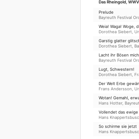
Das Rheingold, WWV 
Prelude
Bayreuth Festival Or
Weia! Waga! Woge, d
Dorothea Siebert
,
Ur
Garstig glatter glits
Dorothea Siebert
,
Ba
Lacht ihr Bösen mic
Bayreuth Festival Or
Lugt, Schwestern!
Dorothea Siebert
,
Fr
Der Welt Erbe gewän
Frans Andersson
,
Ur
Wotan! Gemahl, erw
Hans Hotter
,
Bayreut
Vollendet das ewige
Hans Knappertsbus
So schirme sie jetzt
Hans Knappertsbus