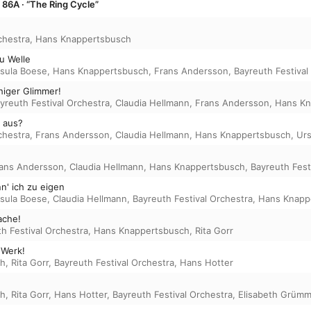
86A · “The Ring Cycle”
chestra
,
Hans Knappertsbusch
u Welle
sula Boese
,
Hans Knappertsbusch
,
Frans Andersson
,
Bayreuth Festival
chiger Glimmer!
yreuth Festival Orchestra
,
Claudia Hellmann
,
Frans Andersson
,
Hans Kn
h aus?
chestra
,
Frans Andersson
,
Claudia Hellmann
,
Hans Knappertsbusch
,
Urs
ans Andersson
,
Claudia Hellmann
,
Hans Knappertsbusch
,
Bayreuth Fest
n' ich zu eigen
sula Boese
,
Claudia Hellmann
,
Bayreuth Festival Orchestra
,
Hans Knapp
ache!
h Festival Orchestra
,
Hans Knappertsbusch
,
Rita Gorr
 Werk!
ch
,
Rita Gorr
,
Bayreuth Festival Orchestra
,
Hans Hotter
ch
,
Rita Gorr
,
Hans Hotter
,
Bayreuth Festival Orchestra
,
Elisabeth Grümm