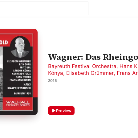
Wagner: Das Rheingo
Bayreuth Festival Orchestra
,
Hans K
Kónya
,
Elisabeth Grümmer
,
Frans A
2015
Preview