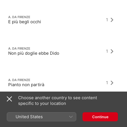
A. DA FIRENZE
1
E più begli occhi
A. DA FIRENZE
1
Non più doglie ebbe Dido
A. DA FIRENZE
1
Pianto non partirà
Choose another country to see content
specific to your location
United States
Continue
Latest Albums