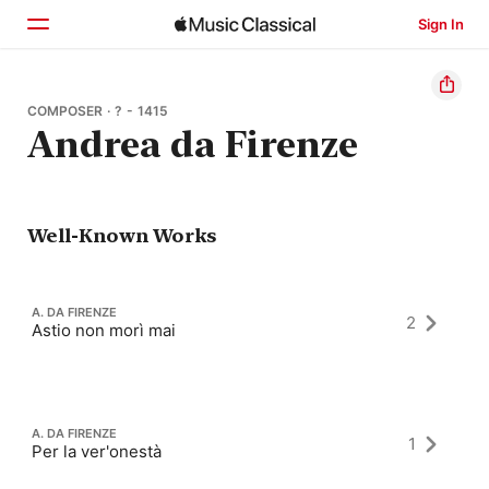
Sign In
Home
COMPOSER · ? - 1415
Andrea da Firenze
Browse
Search
Well-Known Works
A. DA FIRENZE
2
Astio non morì mai
A. DA FIRENZE
1
Per la ver'onestà