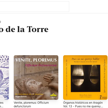
0
o de la Torre
des
Venite, ploremus: Officium
Órganos históricos en Aragón
e
defunctorum
Vol. 13 - Pues no me quereys