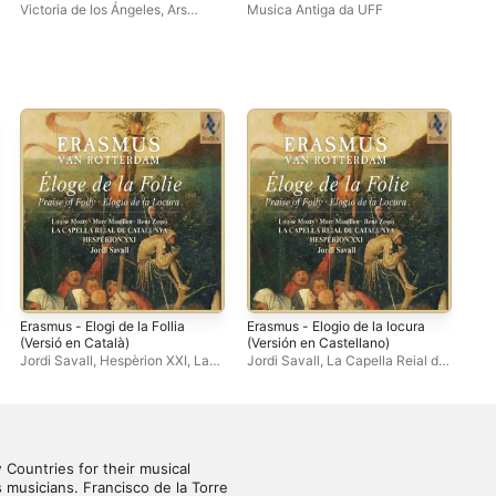
Renaissance
Victoria de los Ángeles
,
Ars
Musica Antiga da UFF
Int
Musicae Of Barcelona
Erasmus - Elogi de la Follia
Erasmus - Elogio de la locura
Era
(Versió en Català)
(Versión en Castellano)
(Ve
Jordi Savall
,
Hespèrion XXI
,
La
Jordi Savall
,
La Capella Reial de
Jor
Capella Reial de Catalunya
Catalunya
,
Hespèrion XXI
Cat
Countries for their musical 
musicians. Francisco de la Torre 