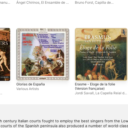
hablar - Antonio Cabeçon en
anuel
Ángel Chirinos
,
El Ensamble de la
Bruno Forst
,
Capilla de
su obre musical - Iglesia
Abadesa
Extravagantes
parroquial de Brea de Aragón
(Zaragoza)
Glorias de España
Erasme - Eloge de la folie
(Version française)
Various Artists
Jordi Savall
,
La Capella Reial de
Catalunya
,
Hespèrion XXI
th century Italian courts fought to employ the best singers from the Low 
courts of the Spanish peninsula also produced a number of world-class 