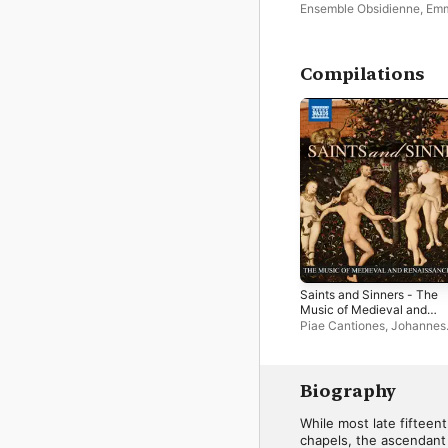
Palacio
Ensemble Obsidienne
,
Emm
Bonnardot
Compilations
Saints and Sinners - The
Music of Medieval and
Renaissance Europe
Piae Cantiones, Johannes
Ockeghem
Biography
While most late fifteen
chapels, the ascendant 