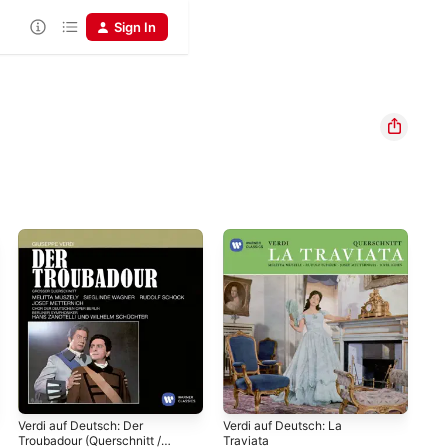
Sign In
Verdi auf Deutsch: Der
Verdi auf Deutsch: La
Moz
Troubadour (Querschnitt /
Traviata
dem