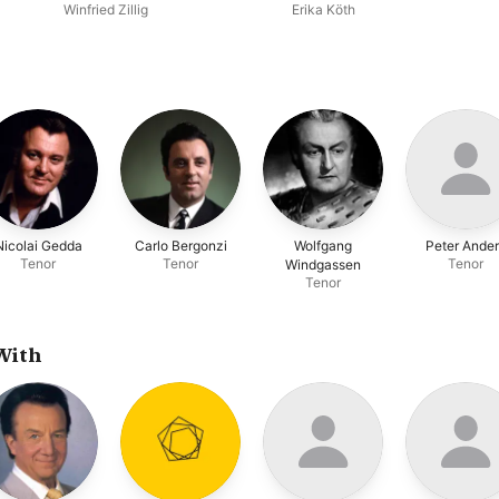
-
Winfried Zillig
Erika Köth
Nicolai Gedda
Carlo Bergonzi
Wolfgang
Peter Ander
Tenor
Tenor
Tenor
Windgassen
Tenor
With