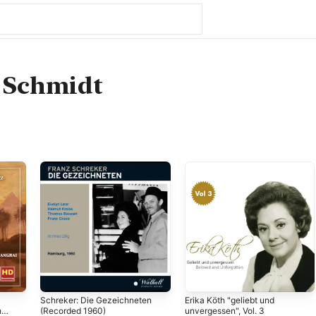
 Schmidt
Schreker: Die Gezeichneten
Erika Köth "geliebt und
hai
(Recorded 1960)
unvergessen", Vol. 3