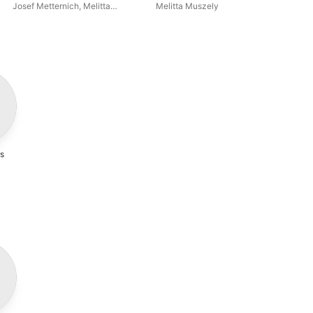
Highlights)
Josef Metternich
,
Melitta
Melitta Muszely
Loi
Muszely
Phi
Si
Fri
Th
s