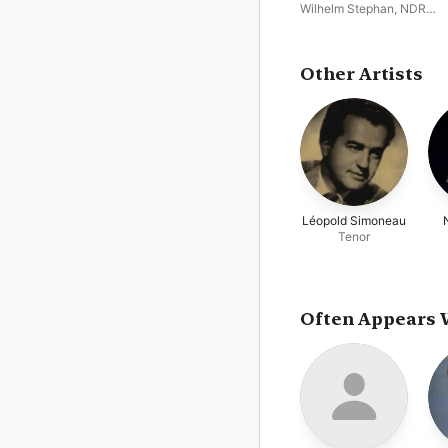
- Der Sänger von Mexiko 
Wilhelm Stephan
,
NDR
Prinzessin Nofretete - Die
Elbphilharmonie Orchester
keusche Susanne (2019
Remaster)
Other Artists
Léopold Simoneau
Tenor
Often Appears 