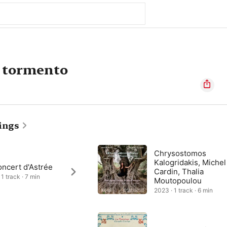
l tormento
ings
Chrysostomos
Kalogridakis, Michel
oncert d'Astrée
Cardin, Thalia
1 track · 7 min
Moutopoulou
2023 · 1 track · 6 min