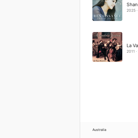
Shani
2025 · 
La V
2011 · 
Australia