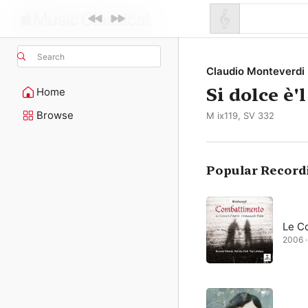
Search
Claudio Monteverdi
Si dolce è'
Home
Browse
M ix119, SV 332
Popular Record
Le C
2006 · 