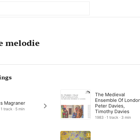
e melodie
ings
The Medieval
Ensemble Of London
es Magraner
Peter Davies,
1 track · 5 min
Timothy Davies
1983 · 1 track · 3 min