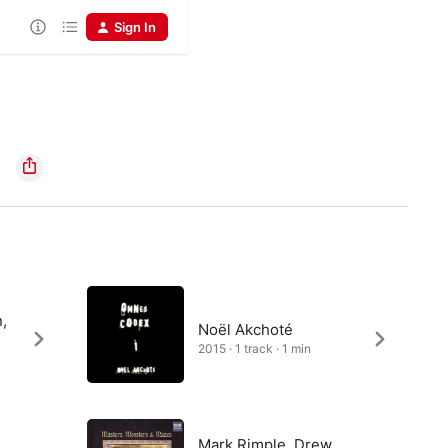
Sign In
,
Noël Akchoté
2015 · 1 track · 1 min
Mark Rimple, Drew