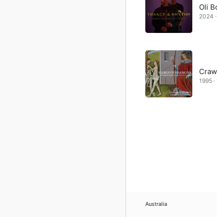
Oli B
2024 ·
Craw
1995 · 
Australia