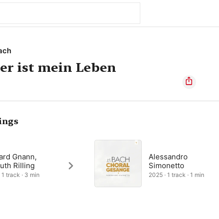
ach
der ist mein Leben
ings
ard Gnann,
Alessandro
th Rilling
Simonetto
 1 track · 3 min
2025 · 1 track · 1 min