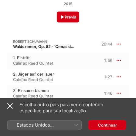
2015
Prévia
ROBERT SCHUMANN
20:44
Waldszenen, Op. 82 · “Cenas da floresta”
1. Eintritt
1:56
Calefax Reed Quintet
2. Jäger auf der lauer
1:27
Calefax Reed Quintet
3. Einsame blumen
1:46
Calefax Reed Quintet
Escolha outro país para ver o conteúdo
4. Verrufene Stelle
2:51
específico para sua localização
Calefax Reed Quintet
5. Freundliche landschaft
Estados Unidos
Continuar
1:10
Calefax Reed Quintet
(Português Brasil)