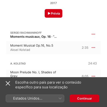
2017
Prévia
SERGEI RACHMANINOFF
Moments musicaux, Op. 16 · “Momentos musicais”
Moment Musical Op.16, No.5
2:35
Aksel Kolstad
24:43
A. KOLSTAD
Moon Prelude No. I, Shades of
Grey
6:05
Aksel Kolstad
Escolha outro país para ver o conteúdo
Moon Prelude No. II, Yellow
específico para sua localização
Moon
3:07
Aksel Kolstad
Estados Unidos
Moon Prelude No. III, Purple
Continuar
Moon
1:04
(Português Brasil)
Aksel Kolstad