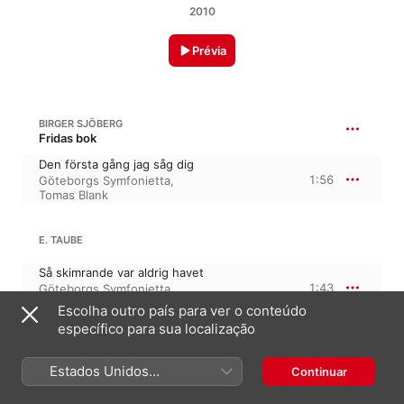
2010
Prévia
BIRGER SJÖBERG
Fridas bok
Den första gång jag såg dig
1:56
Göteborgs Symfonietta
,
Tomas Blank
E. TAUBE
Så skimrande var aldrig havet
1:43
Göteborgs Symfonietta
,
Tomas Blank
Escolha outro país para ver o conteúdo
específico para sua localização
FRED ÅKERSTRÖM
Estados Unidos
Continuar
Jag ger dig min morgon
(Português Brasil)
2:54
Tomas Blank
,
Göteborgs