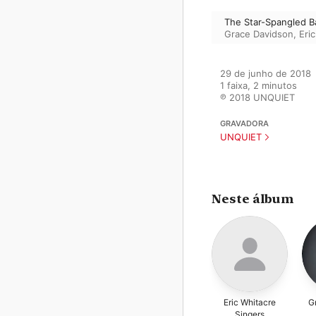
The Star-Spangled B
Grace Davidson
,
Eri
29 de junho de 2018

1 faixa, 2 minutos

℗ 2018 UNQUIET
GRAVADORA
UNQUIET
Neste álbum
Eric Whitacre
G
Singers