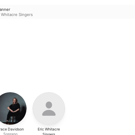
anner
c Whitacre Singers
race Davidson
Eric Whitacre
Soprano
Singers