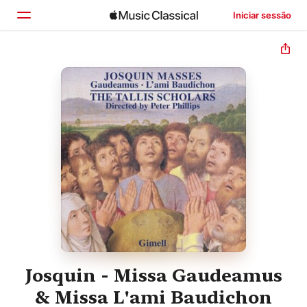
Iniciar sessão
Início
Explorar
Buscar
Josquin - Missa Gaudeamus
& Missa L'ami Baudichon