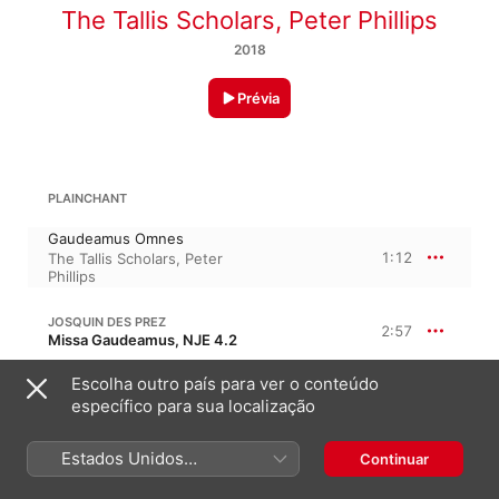
The Tallis Scholars
,
Peter Phillips
2018
Prévia
PLAINCHANT
Gaudeamus Omnes
1:12
The Tallis Scholars
,
Peter
Phillips
JOSQUIN DES PREZ
2:57
Missa Gaudeamus, NJE 4.2
1. Kyrie I
Escolha outro país para ver o conteúdo
0:57
The Tallis Scholars
,
Peter
específico para sua localização
Phillips
2. Christe
0:57
The Tallis Scholars
,
Peter
Estados Unidos
Continuar
Phillips
(Português Brasil)
3. Kyrie II