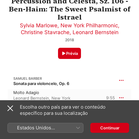
Percussion and Celesta, Sz. 106 -
Ben-Haim: The Sweet Psalmist of
Istrael
Sylvia Marlowe
,
New York Philharmonic
,
Christine Stavrache
,
Leonard Bernstein
2018
Prévia
SAMUEL BARBER
Sonata para violoncelo, Op. 6
Molto Adagio
9:55
Leonard Bernstein
,
New York
Philharmonic
Escolha outro país para ver o conteúdo
específico para sua localização
BÉLA BARTÓK
30:29
Música para cordas, percussão e celesta, BB 114, Sz. 106
Estados Unidos
Continuar
I. Andante tranquillo
(Português Brasil)
9:12
New York Philharmonic
,