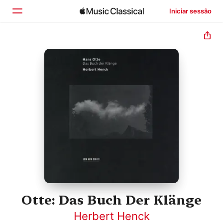
Iniciar sessão
Início
Explorar
Buscar
Otte: Das Buch Der Klänge
Herbert Henck