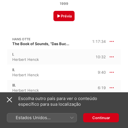
1999
Prévia
HANS OTTE
1:17:34
The Book of Sounds, “Das Buch der Klänge”
I.
10:32
Herbert Henck
II.
9:40
Herbert Henck
III.
6:19
Herbert Henck
Escolha outro país para ver o conteúdo
IV.
4:34
específico para sua localização
Herbert Henck
V.
Estados Unidos
Continuar
5:30
Herbert Henck
(Português Brasil)