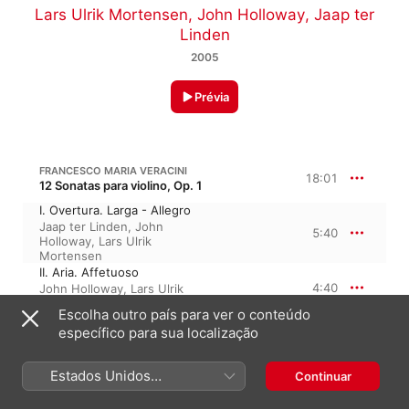
Lars Ulrik Mortensen
,
John Holloway
,
Jaap ter
Linden
2005
Prévia
FRANCESCO MARIA VERACINI
18:01
12 Sonatas para violino, Op. 1
I. Overtura. Larga - Allegro
Jaap ter Linden
,
John
5:40
Holloway
,
Lars Ulrik
Mortensen
II. Aria. Affetuoso
4:40
John Holloway
,
Lars Ulrik
Mortensen
,
Jaap ter Linden
Escolha outro país para ver o conteúdo
III. Paesana. Allegro
específico para sua localização
1:51
Lars Ulrik Mortensen
,
John
Holloway
,
Jaap ter Linden
IV. Minuet. Allegro
Estados Unidos
Continuar
1:19
John Holloway
,
Jaap ter
(Português Brasil)
Linden
,
Lars Ulrik Mortensen