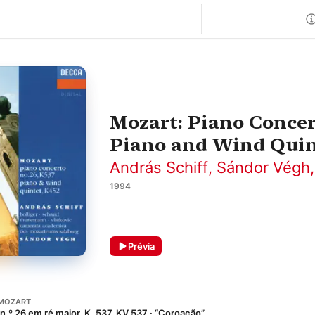
Mozart: Piano Concer
Piano and Wind Quin
András Schiff
,
Sándor Végh
1994
Prévia
MOZART
n.º 26 em ré maior, K. 537, KV 537 · “Coroação”