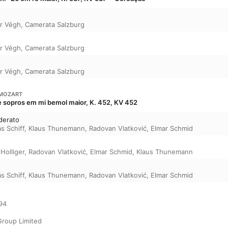
r Végh
,
Camerata Salzburg
r Végh
,
Camerata Salzburg
r Végh
,
Camerata Salzburg
MOZART
e sopros em mi bemol maior, K. 452, KV 452
oderato
s Schiff
,
Klaus Thunemann
,
Radovan Vlatković
,
Elmar Schmid
Holliger
,
Radovan Vlatković
,
Elmar Schmid
,
Klaus Thunemann
s Schiff
,
Klaus Thunemann
,
Radovan Vlatković
,
Elmar Schmid
4

Group Limited