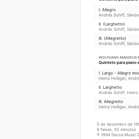
I. Allegro
András Schiff
,
Sándo
II. (Larghetto)
András Schiff
,
Sándo
III. (Allegretto)
András Schiff
,
Sándo
WOLFGANG AMADEUS 
Quinteto para piano 
I. Largo - Allegro m
Heinz Holliger
,
Andrá
II. Larghetto
András Schiff
,
Heinz 
III. Allegretto
Heinz Holliger
,
Andrá
5 de dezembro de 199
6 faixas, 55 minutos

℗ 1994 Decca Music 