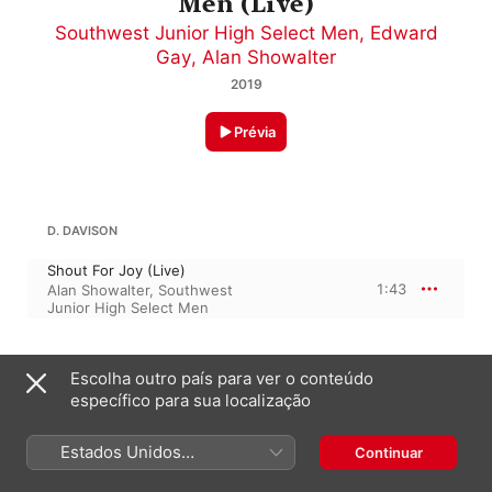
Men (Live)
Southwest Junior High Select Men
,
Edward
Gay
,
Alan Showalter
2019
Prévia
D. DAVISON
Shout For Joy (Live)
1:43
Alan Showalter
,
Southwest
Junior High Select Men
DYKES
Escolha outro país para ver o conteúdo
específico para sua localização
Navy Hymn (Live)
2:08
Alan Showalter
,
Southwest
Junior High Select Men
Estados Unidos
Continuar
(Português Brasil)