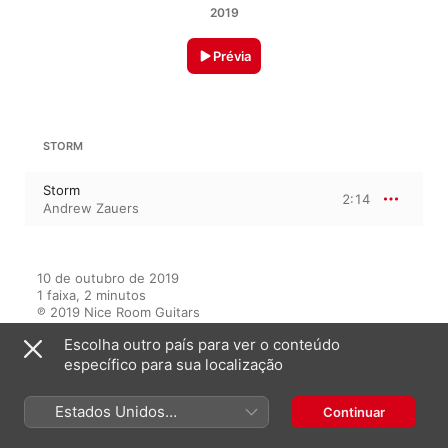
2019
Prévia
STORM
Storm
2:14
Andrew Zauers
10 de outubro de 2019

1 faixa, 2 minutos

℗ 2019 Nice Room Guitars
Escolha outro país para ver o conteúdo
específico para sua localização
Neste álbum
Estados Unidos
Continuar
(Português Brasil)