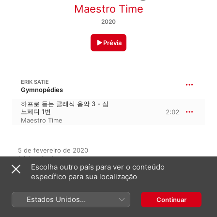
Maestro Time
2020
Prévia
ERIK SATIE
Gymnopédies
하프로 듣는 클래식 음악 3 - 짐
노페디 1번
2:02
Maestro Time
5 de fevereiro de 2020

1 faixa, 2 minutos

Escolha outro país para ver o conteúdo
℗ 2020 cozy newline sound
específico para sua localização
Estados Unidos
Continuar
Neste álbum
(Português Brasil)