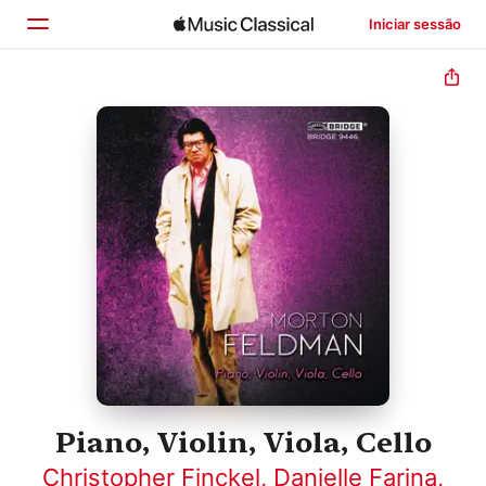
Iniciar sessão
Início
Explorar
Buscar
Piano, Violin, Viola, Cello
Christopher Finckel
,
Danielle Farina
,