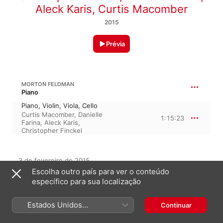
Aleck Karis
,
Curtis Macomber
2015
Prévia
MORTON FELDMAN
Piano
Piano, Violin, Viola, Cello
Curtis Macomber
,
Danielle
1:15:23
Farina
,
Aleck Karis
,
Christopher Finckel
3 de fevereiro de 2015

1 faixa, 1 hora 15 minutos

Escolha outro país para ver o conteúdo
℗ 2015 Bridge Records
específico para sua localização
GRAVADORA
Estados Unidos
Bridge Records
Continuar
(Português Brasil)