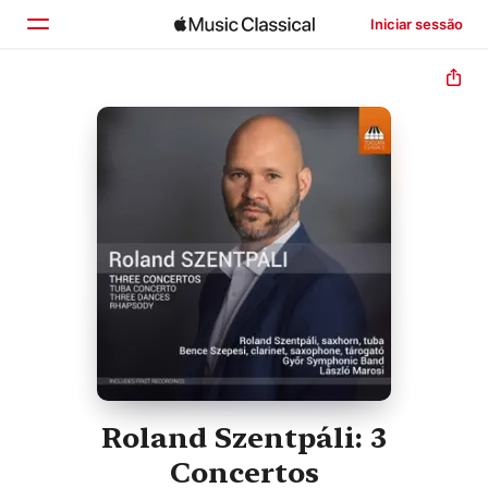
Iniciar sessão
Início
Explorar
Buscar
Roland Szentpáli: 3
Concertos