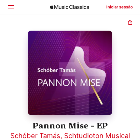
Iniciar sessão
Início
Explorar
Buscar
Pannon Mise - EP
Schóber Tamás
,
Schtudioton Musical