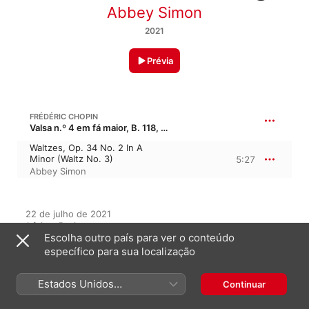
Abbey Simon
2021
Prévia
FRÉDÉRIC CHOPIN
Valsa n.º 4 em fá maior, B. 118, Op. 34/3 · “Valsa brilhante”
Waltzes, Op. 34 No. 2 In A
Minor (Waltz No. 3)
5:27
Abbey Simon
22 de julho de 2021

1 faixa, 5 minutos

Escolha outro país para ver o conteúdo
℗ 2021 Multimusic S. A. de C. V.
específico para sua localização
Estados Unidos
Continuar
Neste álbum
(Português Brasil)