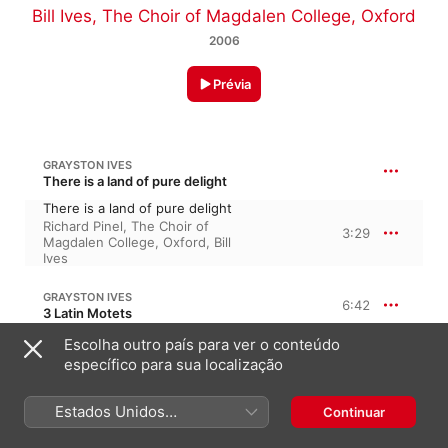
Bill Ives
,
The Choir of Magdalen College, Oxford
2006
Prévia
GRAYSTON IVES
There is a land of pure delight
There is a land of pure delight
Richard Pinel
,
The Choir of
3:29
Magdalen College, Oxford
,
Bill
Ives
GRAYSTON IVES
6:42
3 Latin Motets
Ego sum panis vivus
Escolha outro país para ver o conteúdo
2:05
The Choir of Magdalen
específico para sua localização
College, Oxford
,
Bill Ives
In pace
Estados Unidos
Continuar
4:37
Bill Ives
,
The Choir of
(Português Brasil)
Magdalen College, Oxford