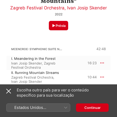
Mountains"
Zagreb Festival Orchestra
,
Ivan Josip Skender
2022
Prévia
MCENCROE: SYMPHONIC SUITE NO. 3 "THE FOREST AND THE MOUNTAINS"
42:48
I. Meandering in the Forest
16:23
Ivan Josip Skender
,
Zagreb
Festival Orchestra
II. Running Mountain Streams
10:44
Zagreb Festival Orchestra
,
Ivan Josip Skender
III. Wandering in the
Escolha outro país para ver o conteúdo
Wilderness
15:41
específico para sua localização
Zagreb Festival Orchestra
,
Ivan Josip Skender
Estados Unidos
Continuar
(Português Brasil)
8 de julho de 2022
