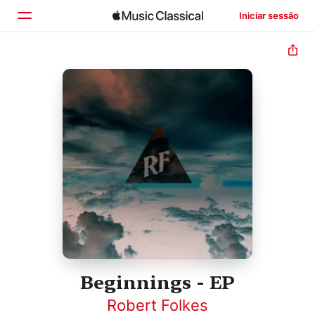
Iniciar sessão
Início
Explorar
Buscar
Beginnings - EP
Robert Folkes