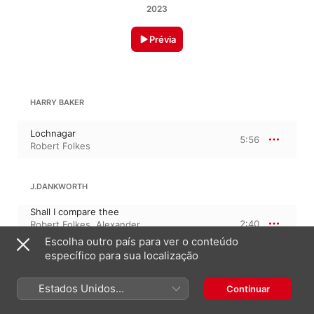
2023
Prévia
HARRY BAKER
Lochnagar
5:56
Robert Folkes
J.DANKWORTH
Shall I compare thee
2:40
Robert Folkes
,
Alexander
Maynard
Escolha outro país para ver o conteúdo
específico para sua localização
BOBBY GOULDER
Estados Unidos
Continuar
(Português Brasil)
Someone to Watch
4:18