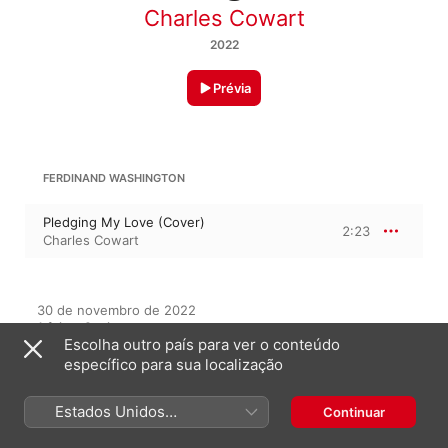
Charles Cowart
2022
Prévia
FERDINAND WASHINGTON
Pledging My Love (Cover)
2:23
Charles Cowart
30 de novembro de 2022

1 faixa, 2 minutos

Escolha outro país para ver o conteúdo
℗ 2022 Charles Cowart
específico para sua localização
Estados Unidos
Continuar
Neste álbum
(Português Brasil)