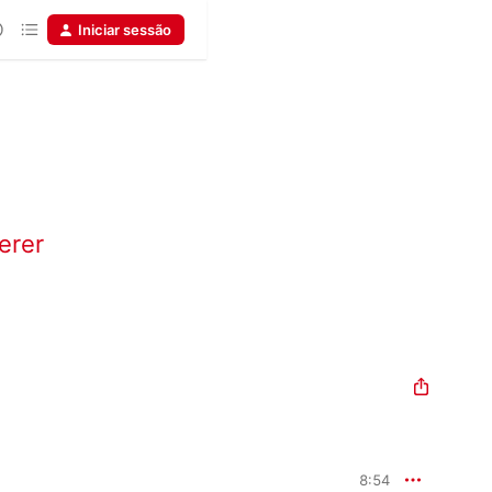
Iniciar sessão
erer
8:54