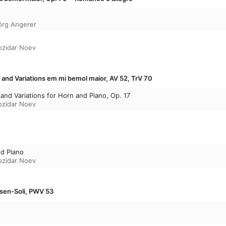
örg Angerer
ozidar Noev
and Variations em mi bemol maior, AV 52, TrV 70
and Variations for Horn and Piano, Op. 17
ozidar Noev
nd Piano
ozidar Noev
esen-Soli, PWV 53