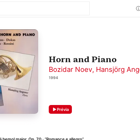
Horn and Piano
Bozidar Noev
,
Hansjörg Ang
1994
Prévia
lá bemol maior, Op. 70 · “Romance e allegro”