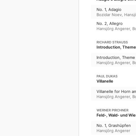
No. 1, Adagio
Bozidar Noev
,
Hansj
No. 2, Allegro
Hansjörg Angerer
,
B
RICHARD STRAUSS
Introduction, Theme 
Introduction, Theme 
Hansjörg Angerer
,
B
PAUL DUKAS
Villanelle
Villanelle for Horn a
Hansjörg Angerer
,
B
WERNER PIRCHNER
Feld-, Wald- und Wi
No. 1, Grashüpfen
Hansjörg Angerer