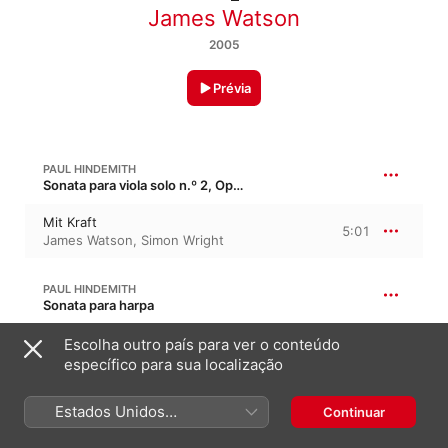
James Watson
2005
Prévia
PAUL HINDEMITH
Sonata para viola solo n.º 2, Op. 25/1
Mit Kraft
5:01
James Watson
,
Simon Wright
PAUL HINDEMITH
Sonata para harpa
Messig Bewegt - Lebhaft
Escolha outro país para ver o conteúdo
2:46
James Watson
,
Simon Wright
específico para sua localização
Estados Unidos
PAUL HINDEMITH
Continuar
Sonata para viola solo n.º 2, Op. 25/1
(Português Brasil)