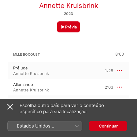
Annette Kruisbrink
2023
Prévia
8:00
MLLE BOCQUET
Prélude
1:28
Annette Kruisbrink
Allemande
2:03
Annette Kruisbrink
Sarabande
2:33
Escolha outro país para ver o conteúdo
Annette Kruisbrink
específico para sua localização
Gigue
1:55
Annette Kruisbrink
Estados Unidos
Continuar
(Português Brasil)