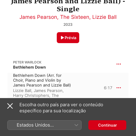
James Pearson and Lizzie Ball) -
Single
James Pearson
,
The Sixteen
,
Lizzie Ball
2023
Prévia
PETER WARLOCK
Bethlehem Down
Bethlehem Down (Arr. for
Choir, Piano and Violin by
James Pearson and Lizzie Ball)
6:17
Lizzie Ball
,
James Pearson
,
Harry Christophers
,
The
Sixteen
Escolha outro país para ver o conteúdo
específico para sua localização
28 de outubro de 2023

1 faixa, 6 minutos

Estados Unidos
Continuar
℗ 2023 The Sixteen Productions Ltd
(Português Brasil)