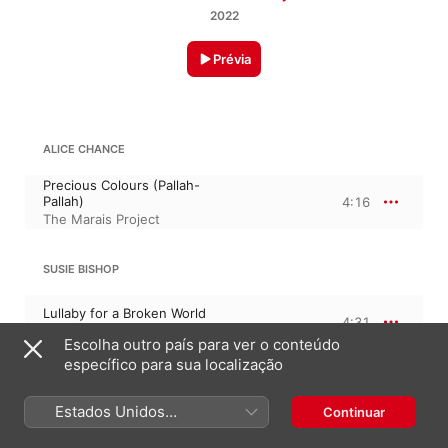
2022
Prévia
ALICE CHANCE
Precious Colours (Pallah-
Pallah)
4:16
The Marais Project
SUSIE BISHOP
Lullaby for a Broken World
4:31
The Marais Project
Escolha outro país para ver o conteúdo
específico para sua localização
MICHAEL NYMAN
The Diary of Anne Frank, “O diário de Anne Frank”
Estados Unidos
Continuar
(Português Brasil)
If
3:30