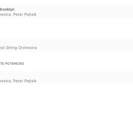
Brooklyn
hestra
,
Peter Pejtsik
st String Orchestra
IETE POTENCIAS
hestra
,
Peter Pejtsik