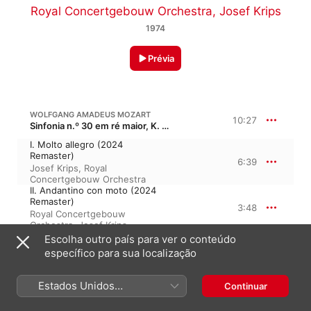
Royal Concertgebouw Orchestra
,
Josef Krips
1974
Prévia
WOLFGANG AMADEUS MOZART
10:27
Sinfonia n.º 30 em ré maior, K. 202, K. 186b, KV 202, KV 186b
I. Molto allegro (2024
Remaster)
6:39
Josef Krips
,
Royal
Concertgebouw Orchestra
II. Andantino con moto (2024
Remaster)
3:48
Royal Concertgebouw
Orchestra
,
Josef Krips
Escolha outro país para ver o conteúdo
específico para sua localização
WOLFGANG AMADEUS MOZART
Divertimento n.º 17 em ré maior, K. 334, K. 320b, KV 334
III. Menuetto – Trio (2024
Estados Unidos
Continuar
Remaster)
(Português Brasil)
4:04
Royal Concertgebouw